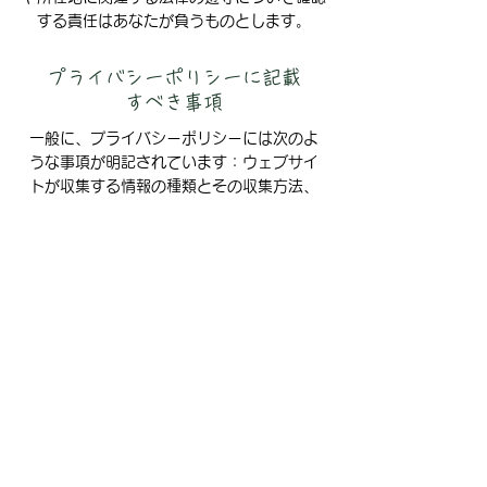
する責任はあなたが負うものとします。
プライバシーポリシーに記載
すべき事項
一般に、プライバシーポリシーには次のよ
うな事項が明記されています：ウェブサイ
トが収集する情報の種類とその収集方法、
ウェブサイトがこの種の情報を収集する理
由についての説明、第三者との情報の共有
に関するウェブサイトの運用方法、訪問者
や顧客が関連するプライバシーの権利と個
人保護法等に基づいて権利を行使する方
法、未成年者のデータ収集に関する特定の
運用方法など。
詳しくは、当社ヘルプセンター記事「
プラ
イバシーポリシーを作成する
」を参照して
ください。